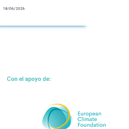
fundaci
18/06/2026
10/06/202
Con el apoyo de: