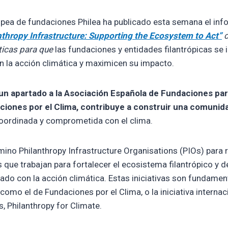
opea de fundaciones Philea ha publicado esta semana el in
thropy Infrastructure: Supporting the Ecosystem to Act”
c
ticas para que
las fundaciones y entidades filantrópicas se
 la acción climática y maximicen su impacto.
un apartado a la Asociación Española de Fundaciones pa
ciones por el Clima, contribuye a construir una comuni
coordinada y comprometida con el clima.
érmino Philanthropy Infrastructure Organisations (PIOs) para r
s que trabajan para fortalecer el ecosistema filantrópico y 
nado con la acción climática. Estas iniciativas son fundame
como el de Fundaciones por el Clima, o la iniciativa interna
, Philanthropy for Climate.