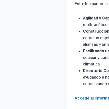
Entre los puntos c
Agilidad y Ca
multifacético
Construcción
como un objeti
alianzas y un 
Facilitando u
equipar y cone
climática.
Directorio C
ayudando a na
comenzando su
Accede al inform