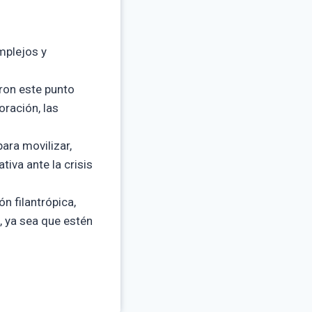
mplejos y
ron este punto
oración, las
ara movilizar,
tiva ante la crisis
n filantrópica,
, ya sea que estén