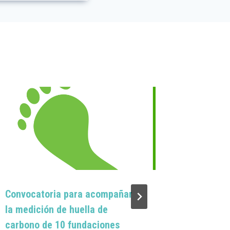
Convocatoria para acompañar
Martes, 
la medición de huella de
desperdi
carbono de 10 fundaciones
oportuni